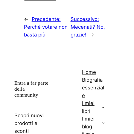
←
Precedente:
Successivo:
Perché votare non
Mecenati? No,
basta più
grazie!
→
Home
Biografia
Entra a far parte
essenzial
della
community
e
I miei
libri
Scopri nuovi
I miei
prodotti e
blog
sconti