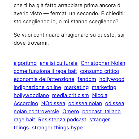
che ti ha già fatto arrabbiare prima ancora di
averlo visto — fermati un secondo. E chiediti:
sto scegliendo io, o mi stanno scegliendo?
Se vuoi continuare a ragionare su questo, sai
dove trovarmi.
algoritmo
analisi culturale
Christopher Nolan
come funziona il rage bait
consumo critico
economia dell’attenzione
fandom
hollywood
indignazione online
marketing
marketing
hollywoodiano
media criticism
Nicola
Accordino
NOdissea
odissea nolan
odissea
nolan controversie
Omero
podcast italiano
rage bait
Resistenza podcast
stranger
things
stranger things hype