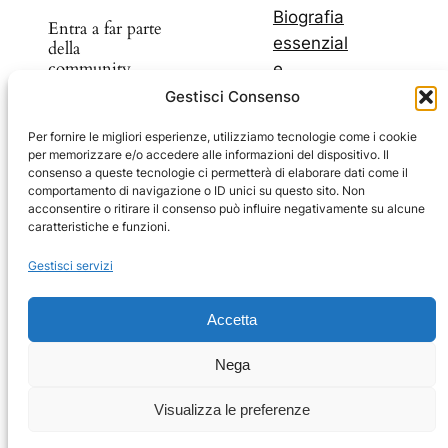
Biografia
Entra a far parte
essenzial
della
community
e
I miei
Gestisci Consenso
libri
Scopri nuovi
Per fornire le migliori esperienze, utilizziamo tecnologie come i cookie
I miei
per memorizzare e/o accedere alle informazioni del dispositivo. Il
prodotti e
blog
consenso a queste tecnologie ci permetterà di elaborare dati come il
sconti
comportamento di navigazione o ID unici su questo sito. Non
Il mio
acconsentire o ritirare il consenso può influire negativamente su alcune
Youtub
caratteristiche e funzioni.
e
Facebook
Instagram
Telegram
YouTube
Facebook
Gestisci servizi
Carrello
Impressum
Accetta
Privacy Policy
Nega
Coockie Policy
Visualizza le preferenze