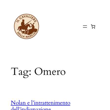
Vai
al
contenuto
Tag:
Omero
Nolan e l’intrattenimento
dell’indignazione