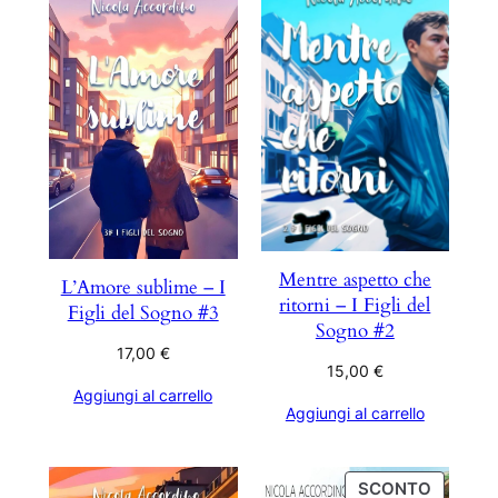
Mentre aspetto che
L’Amore sublime – I
ritorni – I Figli del
Figli del Sogno #3
Sogno #2
17,00
€
15,00
€
Aggiungi al carrello
Aggiungi al carrello
PRODO
SCONTO