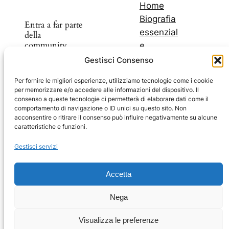
Home
Biografia
Entra a far parte
essenzial
della
community
e
I miei
Gestisci Consenso
libri
Scopri nuovi
Per fornire le migliori esperienze, utilizziamo tecnologie come i cookie
I miei
per memorizzare e/o accedere alle informazioni del dispositivo. Il
prodotti e
blog
consenso a queste tecnologie ci permetterà di elaborare dati come il
sconti
comportamento di navigazione o ID unici su questo sito. Non
Il mio
acconsentire o ritirare il consenso può influire negativamente su alcune
Youtub
caratteristiche e funzioni.
e
Facebook
Instagram
Telegram
YouTube
Facebook
Gestisci servizi
Carrello
Impressum
Accetta
Privacy Policy
Nega
Coockie Policy
Visualizza le preferenze