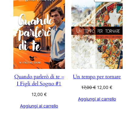
IN
OFFERT
Quando parlerò di te –
Un tempo per tornare
I Figli del Sogno #1
Il
Il
17,00
€
12,00
€
prezzo
prezzo
12,00
€
Aggiungi al carrello
originale
attuale
Aggiungi al carrello
era:
è:
17,00 €.
12,00 €.