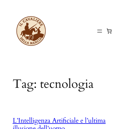
Vai
al
contenuto
Tag:
tecnologia
L’Intelligenza Artificiale e l’ultima
illusione dell’uomo