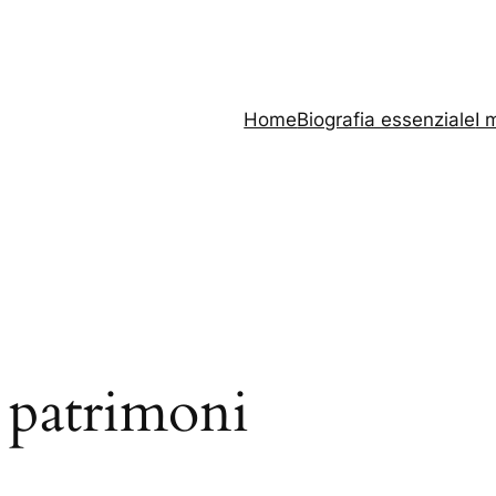
Home
Biografia essenziale
I 
e patrimoni