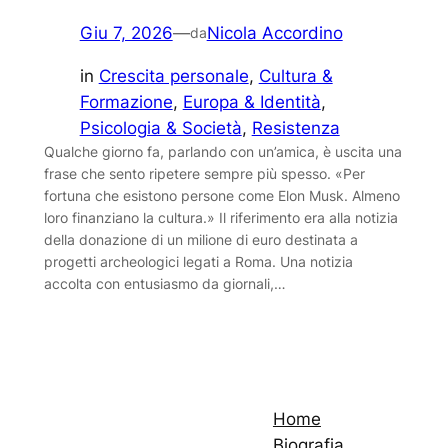
Giu 7, 2026
—
Nicola Accordino
da
in
Crescita personale
, 
Cultura &
Formazione
, 
Europa & Identità
, 
Psicologia & Società
, 
Resistenza
Qualche giorno fa, parlando con un’amica, è uscita una
frase che sento ripetere sempre più spesso. «Per
fortuna che esistono persone come Elon Musk. Almeno
loro finanziano la cultura.» Il riferimento era alla notizia
della donazione di un milione di euro destinata a
progetti archeologici legati a Roma. Una notizia
accolta con entusiasmo da giornali,…
Home
Biografia