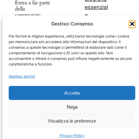
Entra a far parte
essenzial
della
community
e
I miei
Gestisci Consenso
libri
Scopri nuovi
Per fornire le migliori esperienze, utilizziamo tecnologie come i cookie
I miei
per memorizzare e/o accedere alle informazioni del dispositivo. Il
prodotti e
blog
consenso a queste tecnologie ci permetterà di elaborare dati come il
sconti
comportamento di navigazione o ID unici su questo sito. Non
Il mio
acconsentire o ritirare il consenso può influire negativamente su alcune
Youtub
caratteristiche e funzioni.
e
Facebook
Instagram
Telegram
YouTube
Facebook
Gestisci servizi
Carrello
Impressum
Accetta
Privacy Policy
Nega
Coockie Policy
Visualizza le preferenze
Privacy Policy