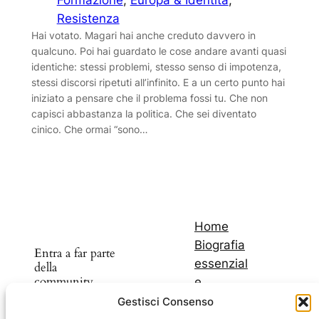
Formazione
, 
Europa & Identità
, 
Resistenza
Hai votato. Magari hai anche creduto davvero in
qualcuno. Poi hai guardato le cose andare avanti quasi
identiche: stessi problemi, stesso senso di impotenza,
stessi discorsi ripetuti all’infinito. E a un certo punto hai
iniziato a pensare che il problema fossi tu. Che non
capisci abbastanza la politica. Che sei diventato
cinico. Che ormai “sono…
Home
Biografia
Entra a far parte
essenzial
della
community
e
I miei
Gestisci Consenso