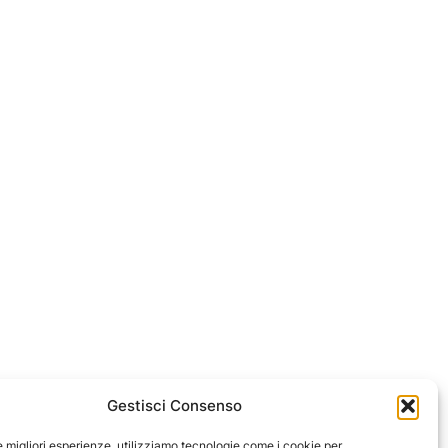
Gestisci Consenso
ssum
le migliori esperienze, utilizziamo tecnologie come i cookie per