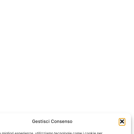
Gestisci Consenso
ssum
le migliori esperienze, utilizziamo tecnologie come i cookie per