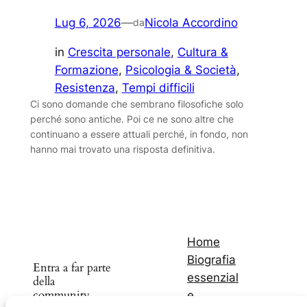
Lug 6, 2026
—
Nicola Accordino
da
in
Crescita personale
, 
Cultura &
Formazione
, 
Psicologia & Società
, 
Resistenza
, 
Tempi difficili
Ci sono domande che sembrano filosofiche solo
perché sono antiche. Poi ce ne sono altre che
continuano a essere attuali perché, in fondo, non
hanno mai trovato una risposta definitiva.
Home
Biografia
Entra a far parte
essenzial
della
community
e