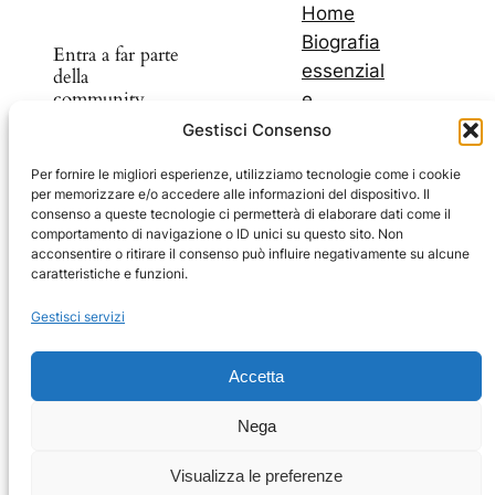
Home
Biografia
Entra a far parte
essenzial
della
community
e
I miei
Gestisci Consenso
libri
Scopri nuovi
Per fornire le migliori esperienze, utilizziamo tecnologie come i cookie
I miei
per memorizzare e/o accedere alle informazioni del dispositivo. Il
prodotti e
blog
consenso a queste tecnologie ci permetterà di elaborare dati come il
sconti
comportamento di navigazione o ID unici su questo sito. Non
Il mio
acconsentire o ritirare il consenso può influire negativamente su alcune
Youtub
caratteristiche e funzioni.
e
Facebook
Instagram
Telegram
YouTube
Facebook
Gestisci servizi
Carrello
Impressum
Accetta
Privacy Policy
Nega
Coockie Policy
Visualizza le preferenze