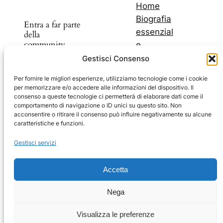
Home
Biografia
Entra a far parte
essenzial
della
community
e
I miei
Gestisci Consenso
libri
Scopri nuovi
Per fornire le migliori esperienze, utilizziamo tecnologie come i cookie
I miei
per memorizzare e/o accedere alle informazioni del dispositivo. Il
prodotti e
blog
consenso a queste tecnologie ci permetterà di elaborare dati come il
sconti
comportamento di navigazione o ID unici su questo sito. Non
Il mio
acconsentire o ritirare il consenso può influire negativamente su alcune
Youtub
caratteristiche e funzioni.
e
Facebook
Instagram
Telegram
YouTube
Facebook
Gestisci servizi
Carrello
Impressum
Accetta
Privacy Policy
Nega
Coockie Policy
Visualizza le preferenze