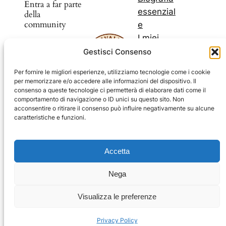
Entra a far parte
essenzial
della
community
e
I miei
libri
Gestisci Consenso
Scopri nuovi
I miei
prodotti e
Per fornire le migliori esperienze, utilizziamo tecnologie come i cookie
blog
per memorizzare e/o accedere alle informazioni del dispositivo. Il
sconti
Il mio
consenso a queste tecnologie ci permetterà di elaborare dati come il
comportamento di navigazione o ID unici su questo sito. Non
Youtub
acconsentire o ritirare il consenso può influire negativamente su alcune
e
caratteristiche e funzioni.
Facebook
Instagram
Telegram
YouTube
Facebook
Carrello
Impressum
Accetta
Privacy Policy
Nega
Coockie Policy
Visualizza le preferenze
Privacy Policy