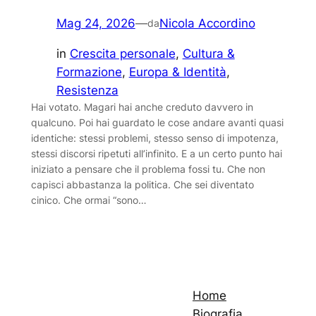
Mag 24, 2026
—
Nicola Accordino
da
in
Crescita personale
, 
Cultura &
Formazione
, 
Europa & Identità
, 
Resistenza
Hai votato. Magari hai anche creduto davvero in
qualcuno. Poi hai guardato le cose andare avanti quasi
identiche: stessi problemi, stesso senso di impotenza,
stessi discorsi ripetuti all’infinito. E a un certo punto hai
iniziato a pensare che il problema fossi tu. Che non
capisci abbastanza la politica. Che sei diventato
cinico. Che ormai “sono…
Home
Biografia